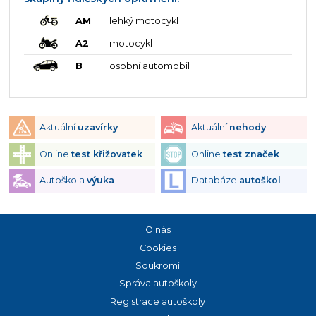
AM
lehký motocykl
A2
motocykl
B
osobní automobil
Aktuální
uzavírky
Aktuální
nehody
Online
test křižovatek
Online
test značek
Autoškola
výuka
Databáze
autoškol
O nás
Cookies
Soukromí
Správa autoškoly
Registrace autoškoly