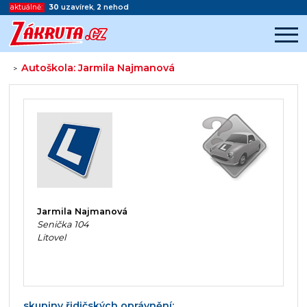
aktuálně:
30
uzavírek
,
2
nehod
Autoškola: Jarmila Najmanová
>
Začátek reklamy
Konec reklamy
Jarmila Najmanová
Senička 104
Litovel
skupiny řidičských oprávnění: