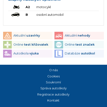
A2
motocykl
B
osobní automobil
Aktuální
uzavírky
Aktuální
nehody
Online
test křižovatek
Online
test značek
Autoškola
výuka
Databáze
autoškol
O nás
Cookies
Soukromí
Správa autoškoly
Registrace autoškoly
Kontakt