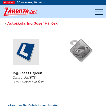
aktuálně:
30
uzavírek
,
20
nehod
Autoškola: Ing. Josef Hájíček
>
Začátek reklamy
Konec reklamy
Ing. Josef Hájíček
Jana z Ústí 876
391 01 Sezimovo Ústí
skupiny řidičských oprávnění: