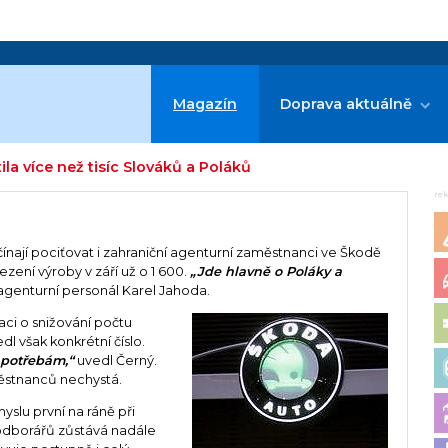
Magazín
Doprava aktuálně
la více než tisíc Slováků a Poláků
re
nají pociťovat i zahraniční agenturní zaměstnanci ve Škodě
ezení výroby v září už o 1 600.
„Jde hlavně o Poláky a
agenturní personál Karel Jahoda.
aci o snižování počtu
l však konkrétní číslo.
 potřebám,“
uvedl Černý.
městnanců nechystá.
slu první na ráně při
 odborářů zůstává nadále