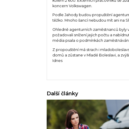
kolem 2 600. Externích pracovníků se zba
koncern Volkswagen.
Podle Jahody budou propuštění agenturní 
těžko. Mnoho šancí nebudou mít ani na S
Ohledně agenturních zaměstnanců byly v 
požadovali snížení jejich počtu a nabídn
média psala o podmínkách zaměstnávání
Z propouštění má strach i mladoboleslavs
domů a zůstane v Mladé Boleslavi, a zvýší 
Idnes
Další články