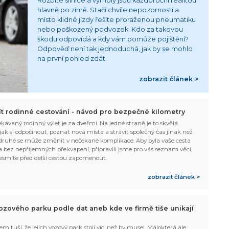
Rozbité silnice a výmoly jsou každoroční realitou
hlavně po zimě. Stačí chvíle nepozornosti a
místo klidné jízdy řešíte proraženou pneumatiku
nebo poškozený podvozek. Kdo za takovou
škodu odpovídá a kdy vám pomůže pojištění?
Odpověď není tak jednoduchá, jak by se mohlo
na první pohled zdát.
zobrazit článek >
žít rodinné cestování - návod pro bezpečné kilometry
kávaný rodinný výlet je za dveřmi. Na jedné straně je to skvělá
, jak si odpočinout, poznat nová místa a strávit společný čas jinak než
ruhé se může změnit v nečekané komplikace. Aby byla vaše cesta
 bez nepříjemných překvapení, připravili jsme pro vás seznam věcí,
esmíte před delší cestou zapomenout.
zobrazit článek >
ozového parku podle dat aneb kde ve firmě tiše unikají
em tuší, že jejich vozový park stojí víc, než by musel. Málokterá ale