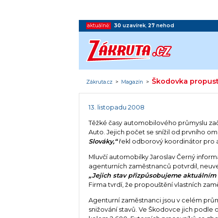
aktuálně:
30
uzavírek
,
27
nehod
Škodovka propusti
Zákruta.cz
>
Magazín
>
13. listopadu 2008
Těžké časy automobilového průmyslu začí
Auto. Jejich počet se snížil od prvního om
Slováky,“
řekl odborový koordinátor pro 
Mluvčí automobilky Jaroslav Černý inform
agenturních zaměstnanců potvrdil, neuved
„Jejich stav přizpůsobujeme aktuálním
Firma tvrdí, že propouštění vlastních za
Agenturní zaměstnanci jsou v celém průmy
snižování stavů. Ve Škodovce jich podle