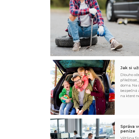
Jak si u
Dlouho oče
příležitost
doma. Na d
bezpečná a
na které n
Správa v
peníze
Většina fir