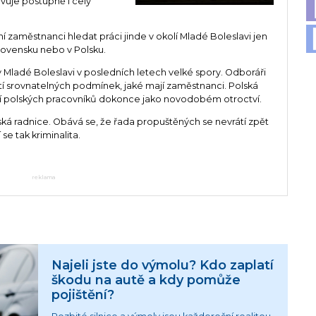
vuje postupně i celý
zaměstnanci hledat práci jinde v okolí Mladé Boleslavi jen
lovensku nebo v Polsku.
Mladé Boleslavi v posledních letech velké spory. Odboráři
utí srovnatelných podmínek, jaké mají zaměstnanci. Polská
 polských pracovníků dokonce jako novodobém otroctví.
ká radnice. Obává se, že řada propuštěných se nevrátí zpět
se tak kriminalita.
reklama
Najeli jste do výmolu? Kdo zaplatí
škodu na autě a kdy pomůže
pojištění?