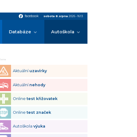
facebook
facebook
sobota 8.srpna
2026
•
16:13
Databáze
Autoškola
klama
Aktuální
uzavírky
Aktuální
nehody
Online
test křižovatek
Online
test značek
Autoškola
výuka