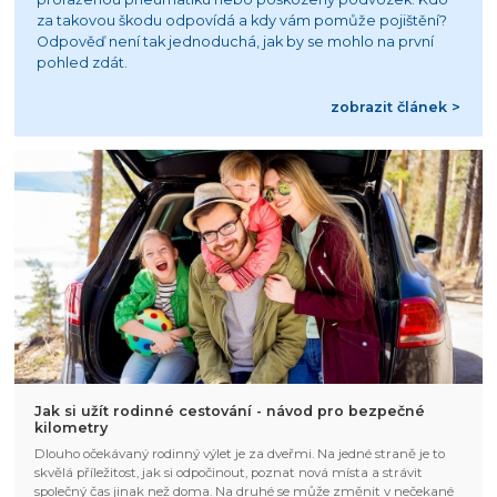
za takovou škodu odpovídá a kdy vám pomůže pojištění?
Odpověď není tak jednoduchá, jak by se mohlo na první
pohled zdát.
zobrazit článek >
Jak si užít rodinné cestování - návod pro bezpečné
kilometry
Dlouho očekávaný rodinný výlet je za dveřmi. Na jedné straně je to
skvělá příležitost, jak si odpočinout, poznat nová místa a strávit
společný čas jinak než doma. Na druhé se může změnit v nečekané