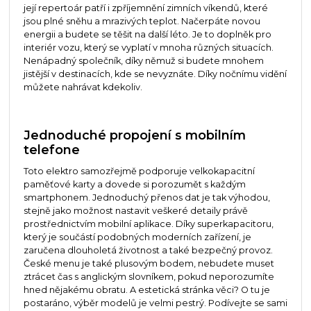
její repertoár patří i zpříjemnění zimních víkendů, které
jsou plné sněhu a mrazivých teplot. Načerpáte novou
energii a budete se těšit na další léto. Je to doplněk pro
interiér vozu, který se vyplatí v mnoha různých situacích.
Nenápadný společník, díky němuž si budete mnohem
jistější v destinacích, kde se nevyznáte. Díky nočnímu vidění
můžete nahrávat kdekoliv.
Jednoduché propojení s mobilním
telefone
Toto elektro samozřejmě podporuje velkokapacitní
paměťové karty a dovede si porozumět s každým
smartphonem. Jednoduchý přenos dat je tak výhodou,
stejně jako možnost nastavit veškeré detaily právě
prostřednictvím mobilní aplikace. Díky superkapacitoru,
který je součástí podobných moderních zařízení, je
zaručena dlouholetá životnost a také bezpečný provoz.
České menu je také plusovým bodem, nebudete muset
ztrácet čas s anglickým slovníkem, pokud neporozumíte
hned nějakému obratu. A estetická stránka věci? O tu je
postaráno, výběr modelů je velmi pestrý. Podívejte se sami