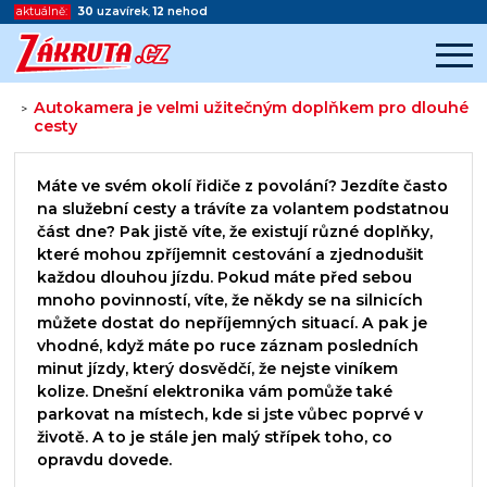
aktuálně:
30
uzavírek
,
12
nehod
Autokamera je velmi užitečným doplňkem pro dlouhé
>
cesty
Začátek reklamy
Konec reklamy
Máte ve svém okolí řidiče z povolání? Jezdíte často
na služební cesty a trávíte za volantem podstatnou
část dne? Pak jistě víte, že existují různé doplňky,
které mohou zpříjemnit cestování a zjednodušit
každou dlouhou jízdu. Pokud máte před sebou
mnoho povinností, víte, že někdy se na silnicích
můžete dostat do nepříjemných situací. A pak je
vhodné, když máte po ruce záznam posledních
minut jízdy, který dosvědčí, že nejste viníkem
kolize. Dnešní elektronika vám pomůže také
parkovat na místech, kde si jste vůbec poprvé v
životě. A to je stále jen malý střípek toho, co
opravdu dovede.