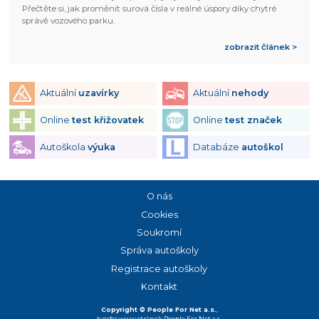
Přečtěte si, jak proměnit surová čísla v reálné úspory díky chytré
správě vozového parku.
zobrazit článek >
Aktuální
uzavírky
Aktuální
nehody
Online
test křižovatek
Online
test značek
Autoškola
výuka
Databáze
autoškol
O nás
Cookies
Soukromí
Správa autoškoly
Registrace autoškoly
Kontakt
Copyright © People For Net a.s.
,
tvorba www stránek
People For Net a.s.