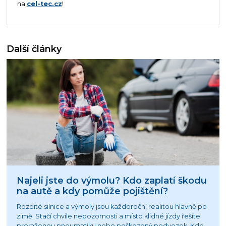
na
cel-tec.cz
!
Další články
Najeli jste do výmolu? Kdo zaplatí škodu
na autě a kdy pomůže pojištění?
Rozbité silnice a výmoly jsou každoroční realitou hlavně po
zimě. Stačí chvíle nepozornosti a místo klidné jízdy řešíte
proraženou pneumatiku nebo poškozený podvozek. Kdo