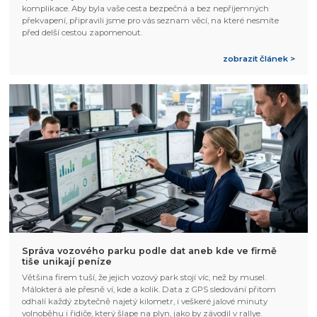
komplikace. Aby byla vaše cesta bezpečná a bez nepříjemných
překvapení, připravili jsme pro vás seznam věcí, na které nesmíte
před delší cestou zapomenout.
zobrazit článek >
Správa vozového parku podle dat aneb kde ve firmě
tiše unikají peníze
Většina firem tuší, že jejich vozový park stojí víc, než by musel.
Málokterá ale přesně ví, kde a kolik. Data z GPS sledování přitom
odhalí každý zbytečně najetý kilometr, i veškeré jalové minuty
volnoběhu i řidiče, který šlape na plyn, jako by závodil v rallye.