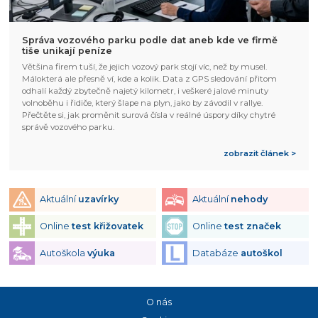
Správa vozového parku podle dat aneb kde ve firmě
tiše unikají peníze
Většina firem tuší, že jejich vozový park stojí víc, než by musel.
Málokterá ale přesně ví, kde a kolik. Data z GPS sledování přitom
odhalí každý zbytečně najetý kilometr, i veškeré jalové minuty
volnoběhu i řidiče, který šlape na plyn, jako by závodil v rallye.
Přečtěte si, jak proměnit surová čísla v reálné úspory díky chytré
správě vozového parku.
zobrazit článek >
Aktuální
uzavírky
Aktuální
nehody
Online
test křižovatek
Online
test značek
Autoškola
výuka
Databáze
autoškol
O nás