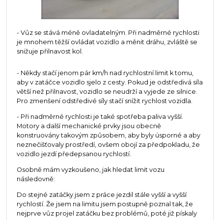
- Vůz se stává méně ovladatelným. Při nadměrné rychlosti
je mnohem těžší ovládat vozidlo a měnit dráhu, zvláště se
snižuje přilnavost kol.
- Někdy stačí jenom pár km/h nad rychlostní limit k tomu,
aby v zatáčce vozidlo sjelo z cesty. Pokud je odstředivá síla
větší než přilnavost, vozidlo se neudrží a vyjede ze silnice.
Pro zmenšení odstředivé síly stačí snížit rychlost vozidla.
- Při nadměrné rychlosti je také spotřeba paliva vyšší.
Motory a další mechanické prvky jsou obecně
konstruovány takovým způsobem, aby byly úsporné a aby
neznečišťovaly prostředí, ovšem obojí za předpokladu, že
vozidlo jezdí předepsanou rychlostí.
Osobně mám vyzkoušeno, jak hledat limit vozu
následovně:
Do stejné zatáčky jsem z práce jezdil stále vyšší a vyšší
rychlostí. Že jsem na limitu jsem postupně poznal tak, že
nejprve vůz projel zatáčku bez problémů, poté již pískaly