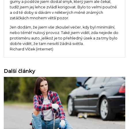
gumy a posléze jsem dostal smyk, který jsem ale čekal,
tudíž jsem jej lehce zvládl korigovat. Bylo to velmi poučné
a od té doby si dávám v některých méně známých
zatáčkách mnohem větší pozor.
Jen dodám, že jsem vše zkoušel večer, kdy byl minimální,
nebo téměř nulový provoz. Také jsem viděl, zda nejede do
protisměru auto, jelikož je to přehledný úsek a za tmy bylo
dobře vidět, že tam nesvítí žádná světla.
Richard Vlček (internet)
Další články