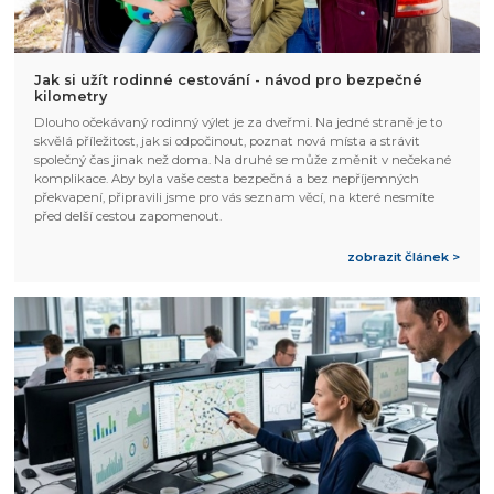
Jak si užít rodinné cestování - návod pro bezpečné
kilometry
Dlouho očekávaný rodinný výlet je za dveřmi. Na jedné straně je to
skvělá příležitost, jak si odpočinout, poznat nová místa a strávit
společný čas jinak než doma. Na druhé se může změnit v nečekané
komplikace. Aby byla vaše cesta bezpečná a bez nepříjemných
překvapení, připravili jsme pro vás seznam věcí, na které nesmíte
před delší cestou zapomenout.
zobrazit článek >