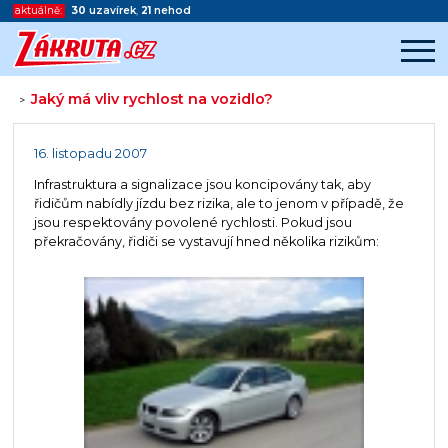
aktuálně:
30
uzavírek
,
21
nehod
Jaký má vliv rychlost na vozidlo?
>
Začátek reklamy
Konec reklamy
16. listopadu 2007
Infrastruktura a signalizace jsou koncipovány tak, aby
řidičům nabídly jízdu bez rizika, ale to jenom v případě, že
jsou respektovány povolené rychlosti. Pokud jsou
překračovány, řidiči se vystavují hned několika rizikům: