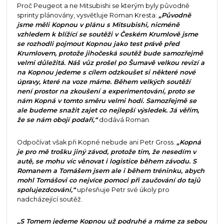
Proč Peugeot a ne Mitsubishi se kterým byly původně
sprinty plánovány, vysvětluje Roman Kresta:
„Původně
jsme měli Kopnou v plánu s Mitsubishi, nicméně
vzhledem k blížící se soutěži v Českém Krumlově jsme
se rozhodli pojmout Kopnou jako test právě před
Krumlovem, protože jihočeská soutěž bude samozřejmě
velmi důležitá. Náš vůz prošel po Šumavě velkou revizí a
na Kopnou jedeme s cílem odzkoušet si některé nové
úpravy, které na voze máme. Během velkých soutěží
není prostor na zkoušení a experimentování, proto se
nám Kopná v tomto směru velmi hodí. Samozřejmě se
ale budeme snažit zajet co nejlepší výsledek. Já věřím,
že se nám obojí podaří,“
dodává Roman.
Odpočívat však při Kopné nebude ani Petr Gross.
„Kopná
je pro mě trošku jiný závod, protože tím, že nesedím v
autě, se mohu víc věnovat i logistice během závodu. S
Romanem a Tomášem jsem ale i během tréninku, abych
mohl Tomášovi co nejvíce pomoci při zaučování do tajů
spolujezdcování,“
upřesňuje Petr své úkoly pro
nadcházející soutěž.
„S Tomem jedeme Kopnou už podruhé a máme za sebou