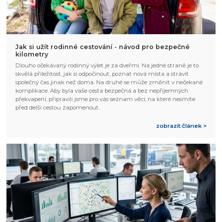
Jak si užít rodinné cestování - návod pro bezpečné
kilometry
Dlouho očekávaný rodinný výlet je za dveřmi. Na jedné straně je to
skvělá příležitost, jak si odpočinout, poznat nová místa a strávit
společný čas jinak než doma. Na druhé se může změnit v nečekané
komplikace. Aby byla vaše cesta bezpečná a bez nepříjemných
překvapení, připravili jsme pro vás seznam věcí, na které nesmíte
před delší cestou zapomenout.
zobrazit článek >