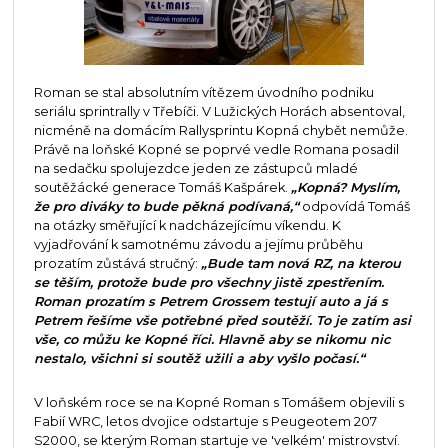
Roman se stal absolutním vítězem úvodního podniku
seriálu sprintrally v Třebíči. V Lužických Horách absentoval,
nicméně na domácím Rallysprintu Kopná chybět nemůže.
Právě na loňské Kopné se poprvé vedle Romana posadil
na sedačku spolujezdce jeden ze zástupců mladé
soutěžácké generace Tomáš Kašpárek.
„Kopná? Myslím,
že pro diváky to bude pěkná podívaná,“
odpovídá Tomáš
na otázky směřující k nadcházejícímu víkendu. K
vyjadřování k samotnému závodu a jejímu průběhu
prozatím zůstává stručný:
„Bude tam nová RZ, na kterou
se těším, protože bude pro všechny jistě zpestřením.
Roman prozatím s Petrem Grossem testují auto a já s
Petrem řešíme vše potřebné před soutěží. To je zatím asi
vše, co můžu ke Kopné říci. Hlavně aby se nikomu nic
nestalo, všichni si soutěž užili a aby vyšlo počasí.“
V loňském roce se na Kopné Roman s Tomášem objevili s
Fabií WRC, letos dvojice odstartuje s Peugeotem 207
S2000, se kterým Roman startuje ve 'velkém' mistrovství.