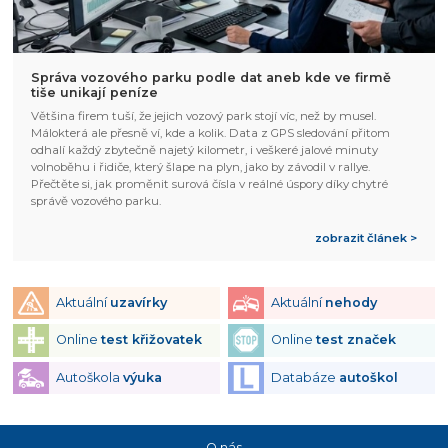
Správa vozového parku podle dat aneb kde ve firmě
tiše unikají peníze
Většina firem tuší, že jejich vozový park stojí víc, než by musel.
Málokterá ale přesně ví, kde a kolik. Data z GPS sledování přitom
odhalí každý zbytečně najetý kilometr, i veškeré jalové minuty
volnoběhu i řidiče, který šlape na plyn, jako by závodil v rallye.
Přečtěte si, jak proměnit surová čísla v reálné úspory díky chytré
správě vozového parku.
zobrazit článek >
Aktuální
uzavírky
Aktuální
nehody
Online
test křižovatek
Online
test značek
Autoškola
výuka
Databáze
autoškol
O nás