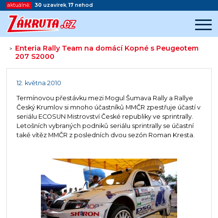
aktuálně:
30
uzavírek
,
17
nehod
Enteria Rally Team na domácí Kopné s Peugeotem
>
207 S2000
Začátek reklamy
Konec reklamy
12. května 2010
Termínovou přestávku mezi Mogul Šumava Rally a Rallye
Český Krumlov si mnoho účastníků MMČR zpestřuje účastí v
seriálu ECOSUN Mistrovství České republiky ve sprintrally.
Letošních vybraných podniků seriálu sprintrally se účastní
také vítěz MMČR z posledních dvou sezón Roman Kresta.