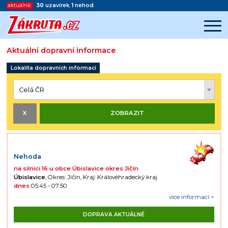
aktuálně:
30
uzavírek
,
1
nehod
Aktuální dopravní informace
Začátek reklamy
Lokalita dopravních informací
Konec reklamy
Nehoda
na silnici 16 u obce Úbislavice okres Jičín
Úbislavice
, Okres: Jičín, Kraj: Královéhradecký kraj
dnes
05:45 - 07:50
více informací >
DOPRAVA AKTUÁLNĚ