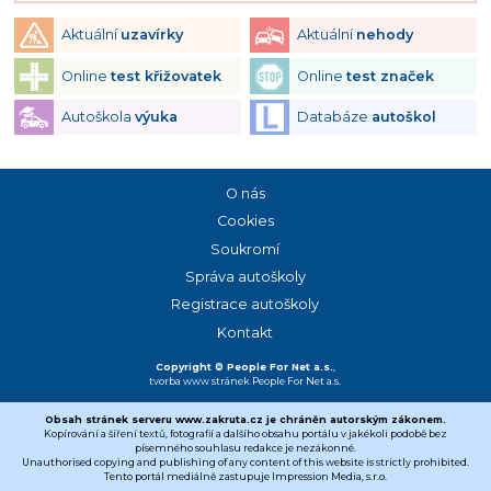
Aktuální
uzavírky
Aktuální
nehody
Online
test křižovatek
Online
test značek
Autoškola
výuka
Databáze
autoškol
O nás
Cookies
Soukromí
Správa autoškoly
Registrace autoškoly
Kontakt
Copyright © People For Net a.s.
,
tvorba www stránek
People For Net a.s.
Obsah stránek serveru www.zakruta.cz je chráněn autorským zákonem.
Kopírování a šíření textů, fotografií a dalšího obsahu portálu v jakékoli podobě bez
písemného souhlasu redakce je nezákonné.
Unauthorised copying and publishing of any content of this website is strictly prohibited.
Tento portál mediálně zastupuje Impression Media, s.r.o.